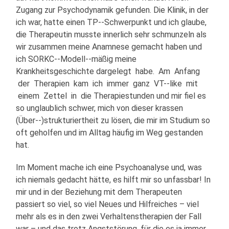
Zugang zur Psychodynamik gefunden. Die Klinik, in der
ich war, hatte einen TP-­‐Schwerpunkt und ich glaube,
die Therapeutin musste innerlich sehr schmunzeln als
wir zusammen meine Anamnese gemacht haben und
ich SORKC-­‐Modell-­‐mäßig meine
Krankheitsgeschichte dargelegt habe. Am Anfang
der Therapien kam ich immer ganz VT-­‐like mit
einem Zettel in die Therapiestunden und mir fiel es
so unglaublich schwer, mich von dieser krassen
(Über-­‐)strukturiertheit zu lösen, die mir im Studium so
oft geholfen und im Alltag häufig im Weg gestanden
hat.
Im Moment mache ich eine Psychoanalyse und, was
ich niemals gedacht hätte, es hilft mir so unfassbar! In
mir und in der Beziehung mit dem Therapeuten
passiert so viel, so viel Neues und Hilfreiches – viel
mehr als es in den zwei Verhaltenstherapien der Fall
war – und das trotz Angststörung, für die es ja immer