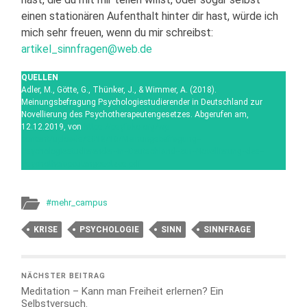
einen stationären Aufenthalt hinter dir hast, würde ich
mich sehr freuen, wenn du mir schreibst:
artikel_sinnfragen@web.de
QUELLEN
Adler, M., Götte, G., Thünker, J., & Wimmer, A. (2018).
Meinungsbefragung Psychologiestudierender in Deutschland zur
Novellierung des Psychotherapeutengesetzes. Abgerufen am,
12.12.2019, von
https://psyfako.org/wp-­‐
content/uploads/2018/10/Meinungsbefragung-­‐
Psychologiestudierender-­‐in-­‐Deutschland-­‐zur-­‐Novellierung-­‐des-­‐
Psychotherapeutengesetzes.pdf
#mehr_campus
KRISE
PSYCHOLOGIE
SINN
SINNFRAGE
NÄCHSTER BEITRAG
Meditation – Kann man Freiheit erlernen? Ein
Selbstversuch.